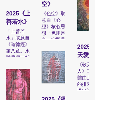
空》
如如不動。
三顆橙紅色
畫面由三個
簡單到複
的對話。
卦、六十四
畫面上方的
圓體橫列於
大小不一的
雜，再回歸
2025《上
卦、三百八
《色空》取
三顆太陽，
天際，既是
圓體垂直排
純粹的過
畫作呼應從
十四爻，正
意自《心
善若水》
從東升、日
日軌的痕
列，寓意多
程。體現出
「太極」拓
是映照出人
經》核心思
正當午到西
跡，也像自
重：既象徵
人生中「看
「上善若
展至「無
間百態與世
想「色即是
沉，呈現日
轉中的太陽
「天、地、
山是山，看
水」取意自
限」的宇宙
間萬象。
空，空即是
軌的循環與
與月亮，呈
人」三才，
山不是山，
《道德經》
生成。藍與
色」，融入
2025《敬
時間的推
現時間的推
也彷彿展現
看山又是
第八章。水
紅的弧形能
畫面底層則
佛教「地、
天愛人》
進；也象徵
進與光影的
出太陽、地
山」的心
雖柔順，卻
量場環繞著
以《心經》
水、火、
了過去、現
律動。
球與月亮的
境。
能穿石成
《敬天愛
中央圓體，
全文陰刻而
風」四大
在與未來共
緊密聯繫，
洞；隨器而
人》三顆圓
象徵陰陽合
成，將經文
「四空」元
存於同一個
經文「一切
更隱喻了
《金剛經四
形，卻始終
體由上而下
一、乾坤交
隱入畫作之
素。整幅作
當下。而當
有為法，如
「一生二、
句偈》,
保持流動的
的排列，呈
融，是那不
中，是一種
品以三十餘
下即是力量
夢幻泡影，
二生三、三
2021
本性。它的
現出清晰的
斷旋轉、持
不可見的智
層顏色的噴
——若今日
如露亦如
生萬物」，
德性在於
垂直軸線。
續變化的宇
慧場域，象
灑與堆疊構
2025《獨
的自己已然
電，應作如
萬物皆相連
「利萬物而
最上方的太
宙動力。
徵人在其
成，畫面深
行》
蛻變，過去
是觀」隱伏
的真理。
不爭」，滋
陽以紅與金
《心經》經
中，於天
處隱刻完整
的詮釋與未
於色層之
養一切，卻
黃釋放強勁
《獨行》體
文則以陰刻
地、時間與
之《心經》
2025《心
來的走向，
下，唯有在
作品底層以
不居功。
光熱，象徵
現了量子力
方式隱伏其
人際交錯的
經文，文字
也已悄然轉
特定光線下
小篆體隱伏
經 · 自在
對天地的敬
學與禪宗哲
中，隨著光
動態中，不
潛藏於色彩