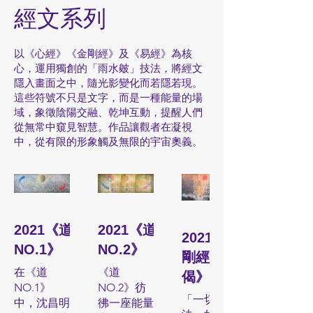
經文系列
以《心經》《金剛經》及《易經》為核
心，運用獨創的「雨水皴」技法，將經文
隱入畫面之中，隨光影變化而若隱若現。
這些符號不只是文字，而是一種能量的場
域，象徵陰陽交融、乾坤互動，提醒人們
從無常中窺見智慧。作品讓觀者在凝視
中，從有限的形象觸及無限的宇宙奧義。
2021《道
2021《道
2021《金
NO.1》
NO.2》
剛經四句
在《道
《道
偈》
NO.1》
NO.2》彷
「一切有為
中，沈昌明
彿一座能量