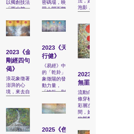
法，如夢幻
以獨創技法
密碼場，映
泡影，如露
「雨水皴」
照人間百態
亦如電，應
灑落點狀與
與世間萬
作如是
線狀粒子，
象：三顆圓
觀」。經文
透過「平
體垂直排
隱入作品底
撒」與「直
列，象徵著
層，隨「雨
撒」的筆
天地人三
水皴」的點
2023《天
法，構築出
才，而左右
2023《金
狀粒子層層
顆粒與流動
對稱的色帶
行健》
剛經四句
疊加，逐漸
交錯的視覺
如宇宙間不
《易經》中
浮現出山的
場。這些粒
斷律動的能
偈》
的「乾卦」
輪廓。既是
2023《心
子象徵量子
量波，構成
浪花象徵著
象徵陽的發
山、也似
顆粒的存在
一幅持續遞
無罣礙》
澎湃的心
動力量，
雲，其間的
與變動，成
進、循環運
境，來去自
「坤卦」則
流動白色線
紅日、金色
為宇宙訊息
行的宇宙爻
如，不受拘
如同母親般
條穿梭於色
光影與漂浮
場的顯現。
象。老莊智
束；岩石則
包容萬象
彩層次之
的白雲，也
同時，「雨
慧中「一生
象徵了本
—— 陰陽
間，如能量
蘊含著人生
水皴」技法
二、二生
心，無論浪
交融，方能
的脈動，展
對事物認識
也展現出一
三、三生萬
花如何變化
化生萬物。
現出宇宙的
的逐步深入
種心念與宇
物」的思想
2025《色
萬千，依然
神秘律動。
和昇華，從
宙萬物之間
延展至八